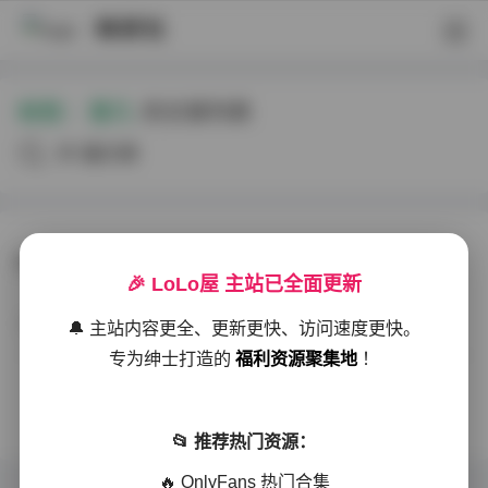
映研社
标签：
雯几
的文章列表
共1篇文章
抖音雯几轻糖乐园首期14P写真在线观看
🎉 LoLo屋 主站已全面更新
典藏资源
2026-01-17
153 热度
0评论
🔔 主站内容更全、更新更快、访问速度更快。
专为绅士打造的
福利资源聚集地
！
没有更多了
📂 推荐热门资源：
🔥 OnlyFans 热门合集