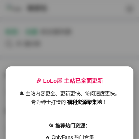
映研社
标签：
白露
的文章列表
共3篇文章
白露光域秘境特辑6期｜7GB秀人内购写真
🎉 LoLo屋 主站已全面更新
写真合集
2026-01-12
277 热度
0评论
🔔 主站内容更全、更新更快、访问速度更快。
专为绅士打造的
福利资源聚集地
！
白露 光域秘境特辑6期 秀人内购 7GB资源合集
📂 推荐热门资源：
会员尊享
2025-12-15
281 热度
0评论
🔥 OnlyFans 热门合集