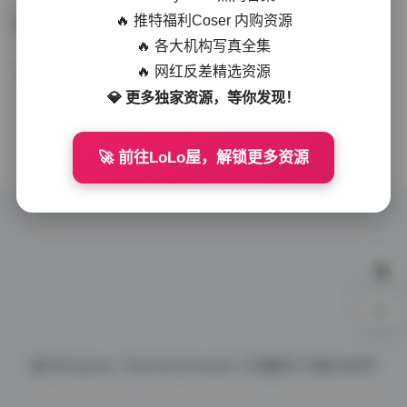
🔥 推特福利Coser 内购资源
白露秀人光域秘境特辑5期｜5GB写真资源
🔥 各大机构写真全集
🔥 网红反差精选资源
岛遇
2025-11-03
300 热度
0评论
💎 更多独家资源，等你发现！
没有更多了
🚀 前往LoLo屋，解锁更多资源
0%
基于
Wordpress.
Theme By
Document.
ICP备案号
ICP备10086号