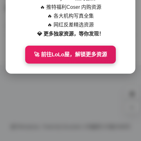
🔥 推特福利Coser 内购资源
芝芝湖边白色长裤休闲写真：浅蓝抹胸搭配街拍风格
🔥 各大机构写真全集
🔥 网红反差精选资源
丝模写真
2025-11-08
297 热度
0评论
💎 更多独家资源，等你发现！
没有更多了
🚀 前往LoLo屋，解锁更多资源
0%
基于
Wordpress.
Theme By
Document.
ICP备案号
ICP备10086号