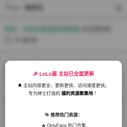
映研社
标签：
白色长裤浅蓝吊带街拍
的文章列表
共3篇文章
芝芝街拍白色长裤时尚写真：湖边休闲浅蓝抹胸搭配 [253
🎉 LoLo屋 主站已全面更新
P 4GB]
典藏资源
2026-01-21
179 热度
0评论
🔔 主站内容更全、更新更快、访问速度更快。
专为绅士打造的
福利资源聚集地
！
芝芝湖边休闲白色长裤浅蓝抹胸街拍写真 [253P 4GB资源]
📂 推荐热门资源：
秘语空间
2025-12-17
275 热度
0评论
🔥 OnlyFans 热门合集