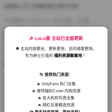
抖音博主八号八岁轻糖乐园007期18P写真
丝模写真
2026-01-11
256 热度
0评论
抖音我是八号八岁轻糖乐园第006期26张写真
🎉 LoLo屋 主站已全面更新
🔔 主站内容更全、更新更快、访问速度更快。
丝模写真
2026-01-11
248 热度
0评论
专为绅士打造的
福利资源聚集地
！
抖音我是八号八岁轻糖乐园005期17P在线
📂 推荐热门资源：
写真合集
2026-01-11
261 热度
0评论
🔥 OnlyFans 热门合集
🔥 推特福利Coser 内购资源
八号八岁轻糖乐园写真集004期19P
🔥 各大机构写真全集
🔥 网红反差精选资源
秀人网专区
2026-01-11
262 热度
0评论
💎 更多独家资源，等你发现！