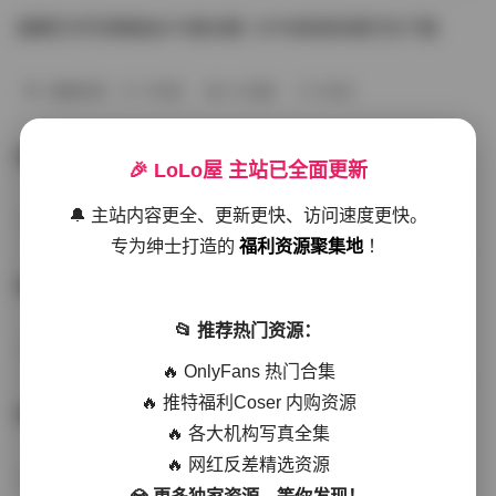
国模艺术写真精选470套合集 1.8TB高清资源打包下载
典藏资源
13天前
24 热度
0评论
国模艺术写真470套合集 高清资源 1.8TB
🎉 LoLo屋 主站已全面更新
🔔 主站内容更全、更新更快、访问速度更快。
秘语空间
28天前
48 热度
0评论
专为绅士打造的
福利资源聚集地
！
国模艺术写真精选470套合集 高清资源打包下载 1.8TB
📂 推荐热门资源：
秀人网专区
2026-06-27
58 热度
0评论
🔥 OnlyFans 热门合集
🔥 推特福利Coser 内购资源
国模艺术写真470套合集 高清资源 1.8TB
🔥 各大机构写真全集
🔥 网红反差精选资源
会员尊享
2026-06-18
62 热度
0评论
💎 更多独家资源，等你发现！