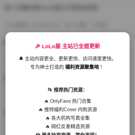
唐十七轻糖乐园NO.002期23P写真在线赏析
丝模写真
2026-01-19
175 热度
0评论
唐十七轻糖乐园写真第1期31P
🎉 LoLo屋 主站已全面更新
🔔 主站内容更全、更新更快、访问速度更快。
秘语空间
2026-01-19
171 热度
0评论
专为绅士打造的
福利资源聚集地
！
唐十七轻糖乐园写真第三期25P在线观看
📂 推荐热门资源：
会员尊享
2026-01-19
158 热度
0评论
🔥 OnlyFans 热门合集
🔥 推特福利Coser 内购资源
唐十七轻糖乐园写真002期23P精选
🔥 各大机构写真全集
🔥 网红反差精选资源
岛遇
2026-01-19
170 热度
0评论
💎 更多独家资源，等你发现！