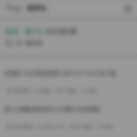
映研社
标签：
唐十七
的文章列表
共19篇文章
抖音唐十七幻宇星球合集 438P 41V 7.5G 打包下载
丝模写真
15天前
27 热度
0评论
唐十七轻糖乐园写真NO.003期25P在线观看
秀人网专区
2026-01-19
167 热度
0评论