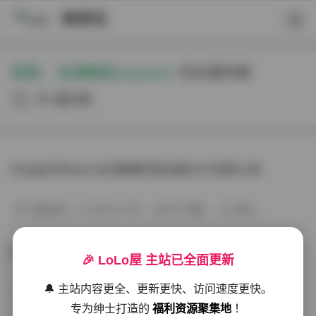
映研社
标签：
台湾臀后ssrpeach
的文章列表
共6篇文章
Ellie@SSRPeach台湾美臀写真合集331G持续入库
秘语空间
2026-01-09
267 热度
0评论
Ellie@SSRPeach台湾美臀写真资源合集 331.5G持续更新
🎉 LoLo屋 主站已全面更新
🔔 主站内容更全、更新更快、访问速度更快。
写真散本
2025-12-19
288 热度
0评论
专为绅士打造的
福利资源聚集地
！