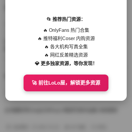
台湾博主Ellie@SSRPeach写真合集330GB持续更新
📂 推荐热门资源：
丝模写真
2025-12-17
291 热度
0评论
🔥 OnlyFans 热门合集
🔥 推特福利Coser 内购资源
Ellie@SSRPeach台湾臀部写真资源合集 [330GB] 持续更
🔥 各大机构写真全集
新
🔥 网红反差精选资源
秘语空间
2025-11-02
328 热度
0评论
💎 更多独家资源，等你发现！
Ellie@SSRPeach 台湾写真合集 [330GB] 持续更新
🚀 前往LoLo屋，解锁更多资源
丝模写真
2025-11-01
407 热度
0评论
台湾摄影师Ellie@SSRPeach臀部写真作品集 持续更新
会员尊享
2025-10-20
347 热度
0评论